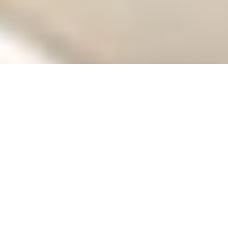
ETUSIVU
RESEPTIT
Pientä makeaa
Moni on tänä päivänä tarkka kaloreista,
mutta aina on tilaa pienelle makealle.
Suuristakin tuotteista saa maittavia makeita
suupaloja, ja mitä parhainta, useita annoksia