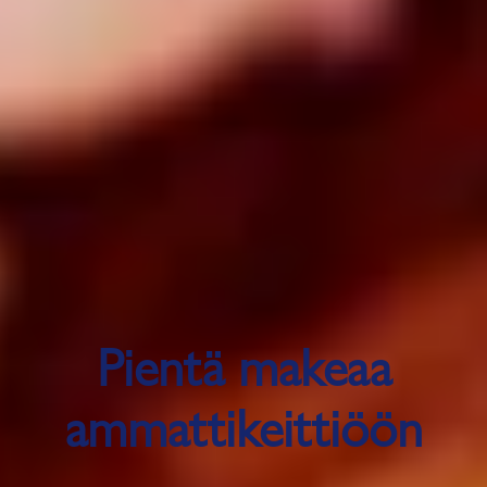
Pientä makeaa
ammattikeittiöön