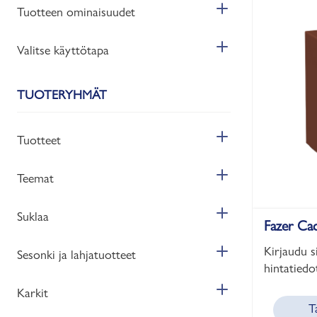
Tuotteen ominaisuudet
Valitse käyttötapa
TUOTERYHMÄT
Tuotteet
Teemat
Suklaa
Fazer Ca
Kirjaudu s
Sesonki ja lahjatuotteet
hintatiedot
Karkit
T