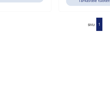
Tarkastele tuotet
1
SIVU: