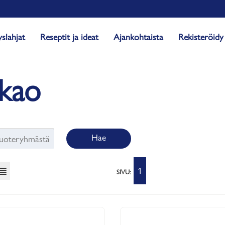
yslahjat
Reseptit ja ideat
Ajankohtaista
Rekisteröidy
kao
Hae
1
SIVU: