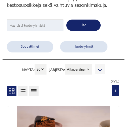
kestosuosikkeja sekä vaihtuvia sesonkimakuja.
Hae
Suodattimet
Tuoteryhmät
30
Alkuperäinen
NÄYTÄ:
JÄRJESTÄ:
SIVU:
1