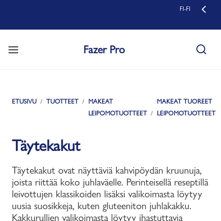
FI-FI
Fazer Pro
ETUSIVU
TUOTTEET
MAKEAT
MAKEAT TUOREET
LEIPOMOTUOTTEET
LEIPOMOTUOTTEET
Täytekakut
Täytekakut ovat näyttäviä kahvipöydän kruunuja,
joista riittää koko juhlaväelle. Perinteisellä reseptillä
leivottujen klassikoiden lisäksi valikoimasta löytyy
uusia suosikkeja, kuten gluteeniton juhlakakku.
Kakkurullien valikoimasta löytyy ihastuttavia