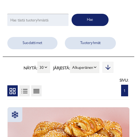
Hae
Suodattimet
Tuoteryhmät
30
Alkuperäinen
NÄYTÄ:
JÄRJESTÄ:
SIVU:
1