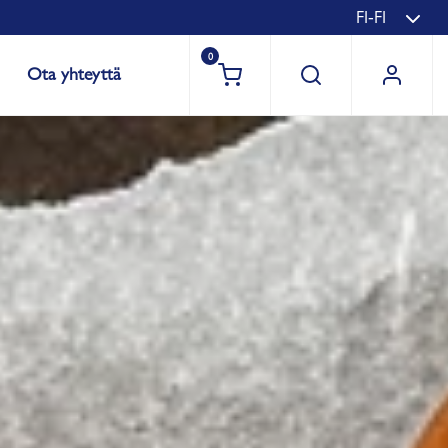
FI-FI
0
Ota yhteyttä